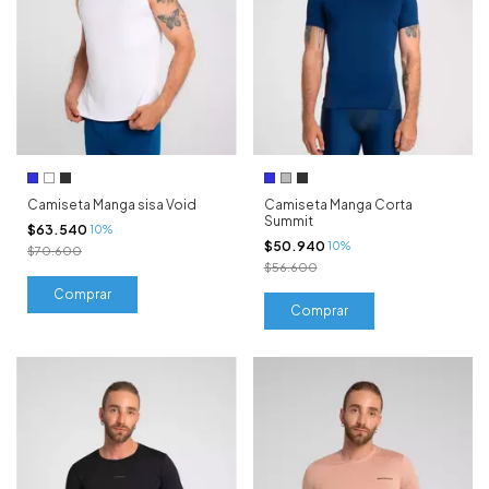
Camiseta Manga sisa Void
Camiseta Manga Corta
Summit
$63.540
10%
$50.940
10%
$70.600
$56.600
Comprar
Comprar