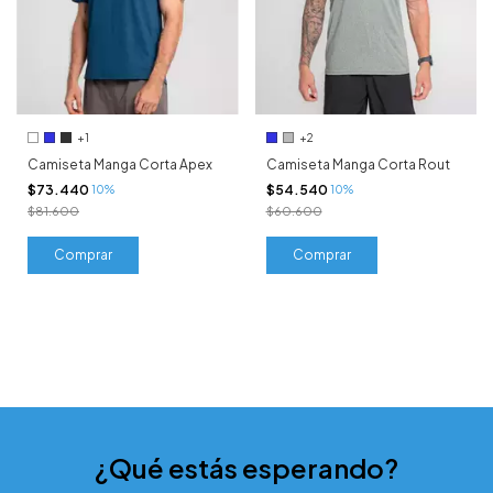
+1
+2
Camiseta Manga Corta Apex
Camiseta Manga Corta Rout
$73.440
$54.540
10%
10%
$81.600
$60.600
Comprar
Comprar
¿Qué estás esperando?