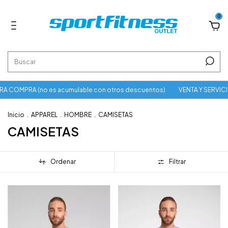
0
 COMPRA (no es acumulable con otros descuentos)
VENTA Y SERVICI
Inicio
.
APPAREL
.
HOMBRE
.
CAMISETAS
CAMISETAS
Ordenar
Filtrar