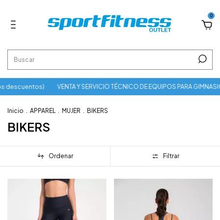
0
s descuentos)
VENTA Y SERVICIO TÉCNICO DE EQUIPOS PARA GIMNASI
Inicio
.
APPAREL
.
MUJER
.
BIKERS
BIKERS
Ordenar
Filtrar