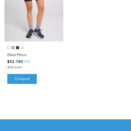
+1
Biker Muon
$52.740
10%
$58.600
Comprar