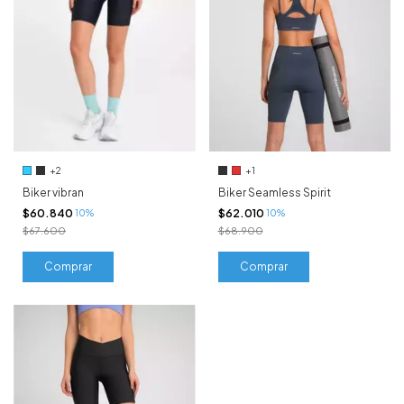
+2
+1
Biker vibran
Biker Seamless Spirit
$60.840
$62.010
10%
10%
$67.600
$68.900
Comprar
Comprar