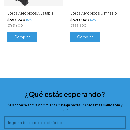
Steps Aeróbicos Ajustable
Steps Aeróbicos Gimnasio
$687.240
$320.040
10%
10%
$763.600
$355.600
¿Qué estás esperando?
Suscríbete ahora y comienza tu viaje hacia una vida más saludable y
feliz.