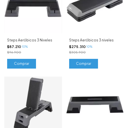
Steps Aeróbicos 3 Niveles
Steps Aeróbicos 3 niveles
$87.210
$275.310
10%
10%
$96.900
$305.900