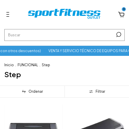
0
con otros descuentos)
VENTA Y SERVICIO TÉCNICO DE EQUIPOS PARA 
Inicio
.
FUNCIONAL
.
Step
Step
Ordenar
Filtrar