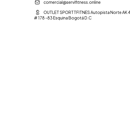
comercial@servifitness.online
OUTLET SPORTTFITNES Autopista Norte AK 
# 178 -83 Esquina Bogotá D.C