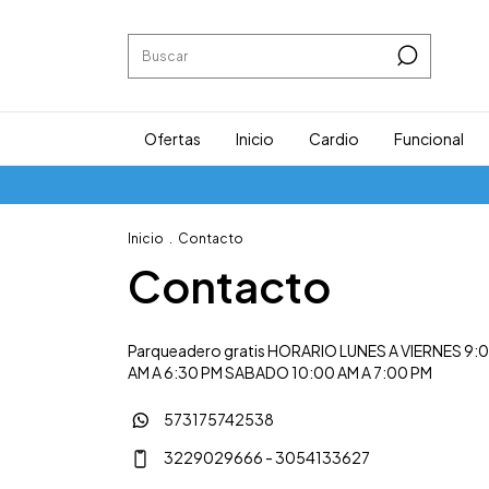
Ofertas
Inicio
Cardio
Funcional
Inicio
.
Contacto
Contacto
Parqueadero gratis HORARIO LUNES A VIERNES 9:
AM A 6:30 PM SABADO 10:00 AM A 7:00 PM
573175742538
3229029666 - 3054133627