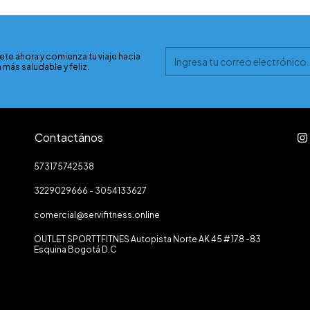
ete ahora y comienza tu viaje hacia
 más saludable y feliz.
Contactános
573175742538
3229029666 - 3054133627
comercial@servifitness.online
OUTLET SPORTTFITNES Autopista Norte AK 45 # 178 -83
Esquina Bogotá D.C