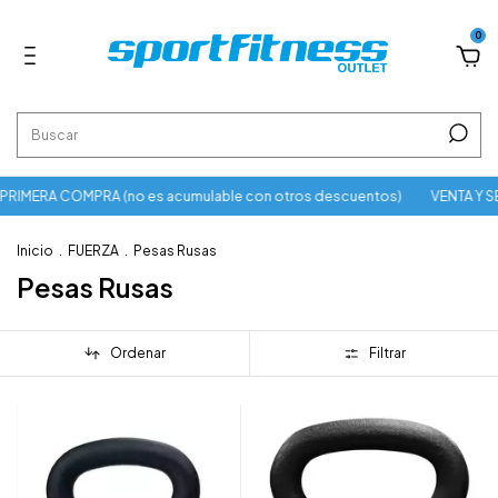
0
RIMERA COMPRA (no es acumulable con otros descuentos)
VENTA Y S
Inicio
.
FUERZA
.
Pesas Rusas
Pesas Rusas
Ordenar
Filtrar