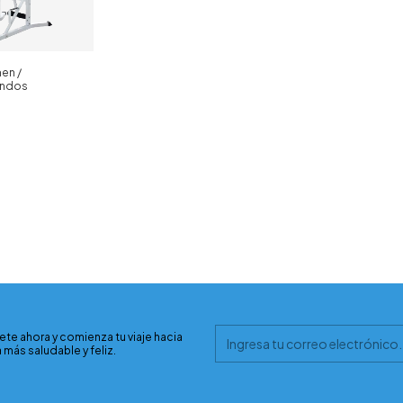
en /
ondos
ete ahora y comienza tu viaje hacia
 más saludable y feliz.