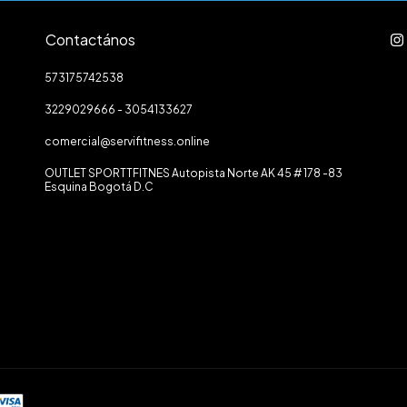
Contactános
573175742538
3229029666 - 3054133627
comercial@servifitness.online
OUTLET SPORTTFITNES Autopista Norte AK 45 # 178 -83
Esquina Bogotá D.C