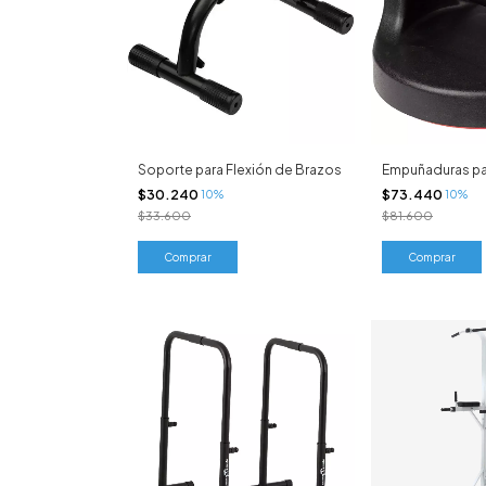
Soporte para Flexión de Brazos
Empuñaduras par
$30.240
$73.440
10%
10%
$33.600
$81.600