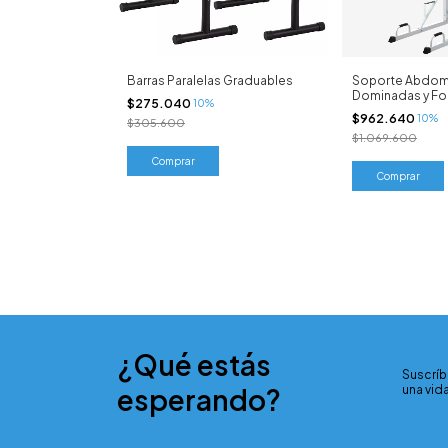
Barras Paralelas Graduables
Soporte Abdom
Dominadas y F
$275.040
10%
$962.640
10%
$305.600
$1.069.600
¿Qué estás
Suscríb
esperando?
una vida