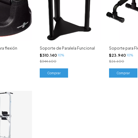
a flexión
Soporte de Paralela Funcional
Soporte para Fl
$310.140
$23.940
10%
10%
$344.600
$26.600