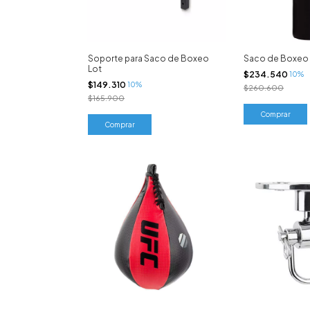
Soporte para Saco de Boxeo
Saco de Boxeo
Lot
$234.540
10%
$149.310
10%
$260.600
$165.900