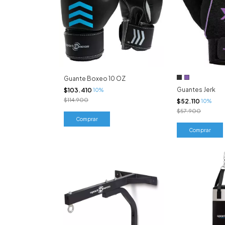
Guante Boxeo 10 OZ
Guantes Jerk
$103.410
10%
$114.900
$52.110
10%
$57.900
Comprar