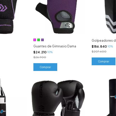
Golpeadores d
Guantes de Gimnasio Dama
$186.840
10%
$207.600
$24.210
10%
$26.900
Comprar