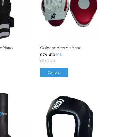
e Mano
Golpeadores de Mano
$76.410
10%
$84.900