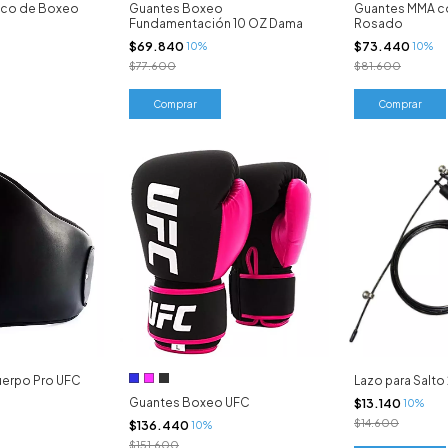
aco de Boxeo
Guantes Boxeo
Guantes MMA c
Fundamentación 10 OZ Dama
Rosado
$69.840
$73.440
10%
10%
$77.600
$81.600
Comprar
uerpo Pro UFC
Lazo para Salt
Guantes Boxeo UFC
$13.140
10%
$14.600
$136.440
10%
$151.600