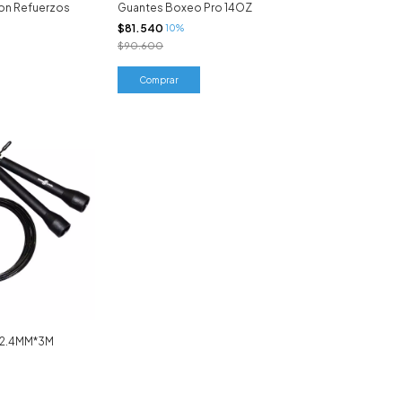
on Refuerzos
Guantes Boxeo Pro 14OZ
$81.540
10%
$90.600
o 2.4MM*3M