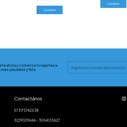
Comprar
ete ahora y comienza tu viaje hacia
 más saludable y feliz.
Contactános
573175742538
3229029666 - 3054133627