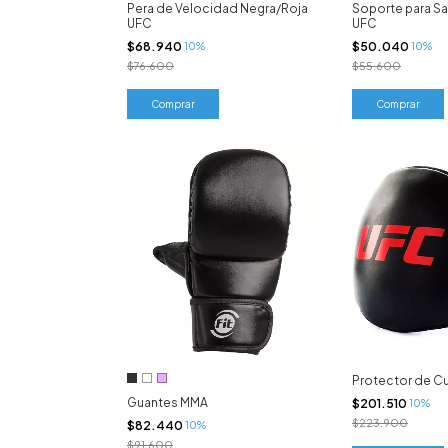
Pera de Velocidad Negra/Roja
Soporte para S
UFC
UFC
$68.940
$50.040
10%
10%
$76.600
$55.600
Protector de C
Guantes MMA
$201.510
10%
$223.900
$82.440
10%
$91.600