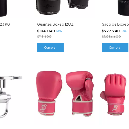
 23 KG
Guantes Boxeo 12OZ
Saco de Boxeo
$104.040
$977.940
10%
10%
$115.600
$1.086.600