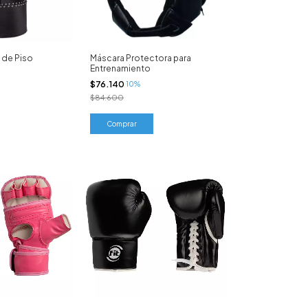
 de Piso
Máscara Protectora para
Entrenamiento
$76.140
10%
$84.600
Comprar