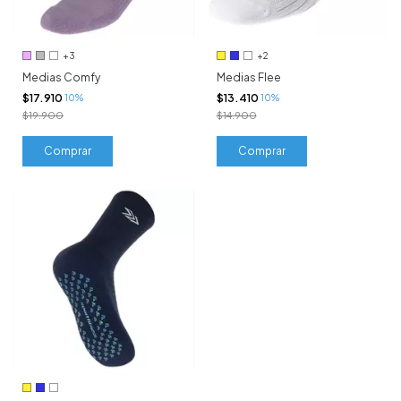
+3
+2
Medias Comfy
Medias Flee
$17.910
$13.410
10%
10%
$19.900
$14.900
Comprar
Comprar