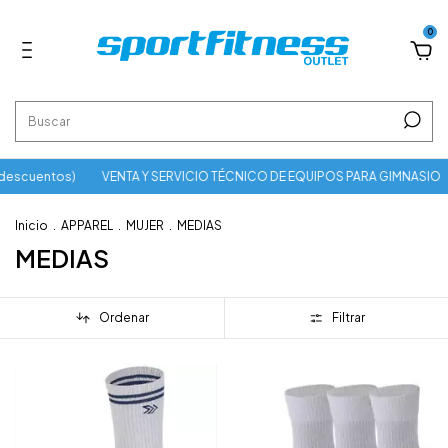
0
descuentos)
VENTA Y SERVICIO TÉCNICO DE EQUIPOS PARA GIMNASIO
Inicio
.
APPAREL
.
MUJER
.
MEDIAS
MEDIAS
Ordenar
Filtrar