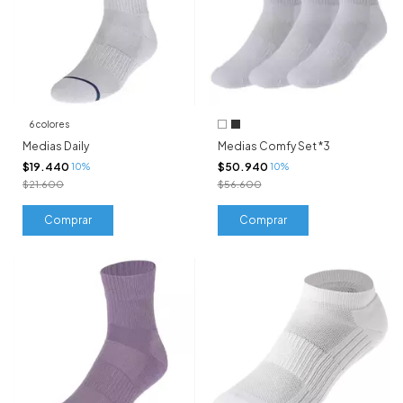
6 colores
Medias Daily
Medias Comfy Set *3
$19.440
$50.940
10%
10%
$21.600
$56.600
Comprar
Comprar