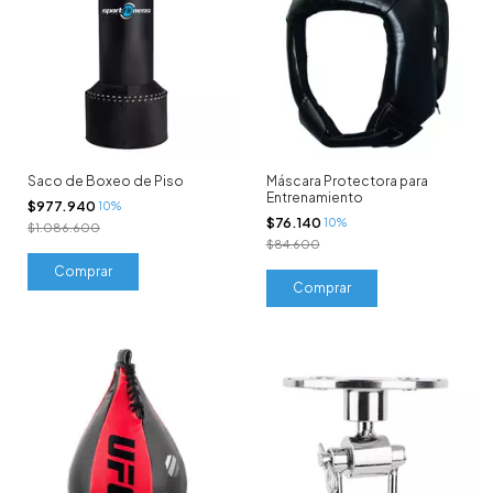
Saco de Boxeo de Piso
Máscara Protectora para
Entrenamiento
$977.940
10%
$76.140
10%
$1.086.600
$84.600
Comprar