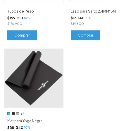
Tubos de Peso
Lazo para Salto 2.4MM*3M
$159.210
$13.140
10%
10%
$176.900
$14.600
Comprar
+2
Mat para Yoga Negra
$38.340
10%