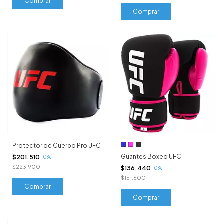
Comprar
Protector de Cuerpo Pro UFC
Guantes Boxeo UFC
$201.510
10%
$223.900
$136.440
10%
$151.600
Comprar