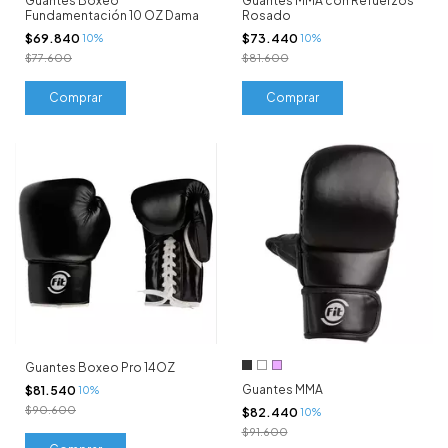
Guantes Boxeo
Guantes MMA con Refuerzos
Fundamentación 10 OZ Dama
Rosado
$69.840
$73.440
10%
10%
$77.600
$81.600
Comprar
Guantes Boxeo Pro 14OZ
Guantes MMA
$81.540
10%
$90.600
$82.440
10%
$91.600