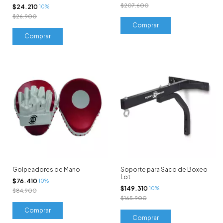
$207.600
$24.210
10%
$26.900
Comprar
Golpeadores de Mano
Soporte para Saco de Boxeo
Lot
$76.410
10%
$149.310
10%
$84.900
$165.900