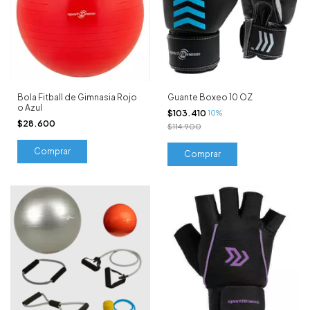
Bola Fitball de Gimnasia Rojo
Guante Boxeo 10 OZ
o Azul
$103.410
10%
$28.600
$114.900
Comprar