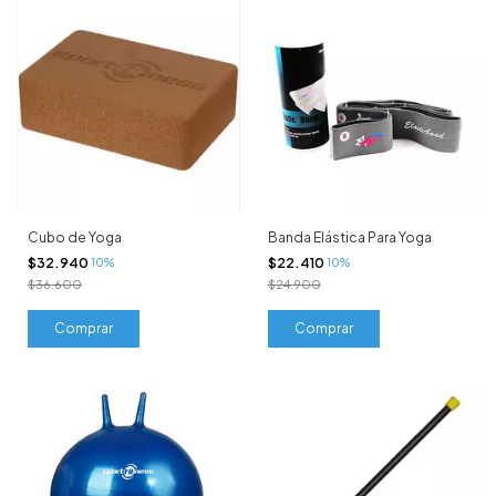
Cubo de Yoga
Banda Elástica Para Yoga
$32.940
$22.410
10%
10%
$36.600
$24.900