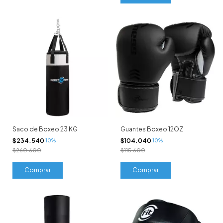
Saco de Boxeo 23 KG
Guantes Boxeo 12OZ
$234.540
$104.040
10%
10%
$260.600
$115.600