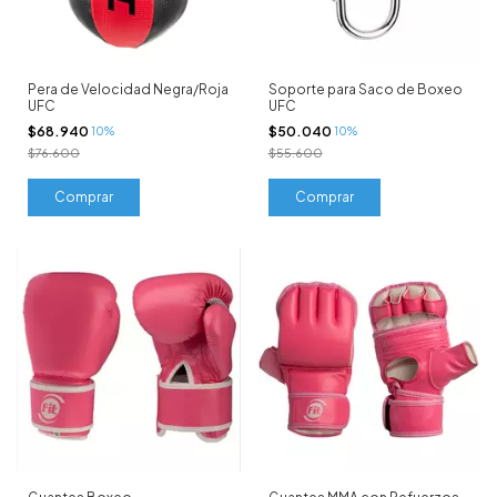
Pera de Velocidad Negra/Roja
Soporte para Saco de Boxeo
UFC
UFC
$68.940
$50.040
10%
10%
$76.600
$55.600