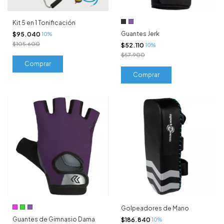
Kit 5 en 1 Tonificación
Guantes Jerk
$95.040
10%
$105.600
$52.110
10%
$57.900
Comprar
Golpeadores de Mano
Guantes de Gimnasio Dama
$186.840
10%