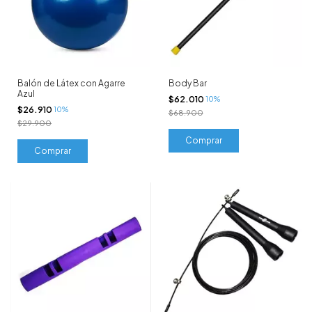
Balón de Látex con Agarre
Body Bar
Azul
$62.010
10%
$26.910
10%
$68.900
$29.900
Comprar