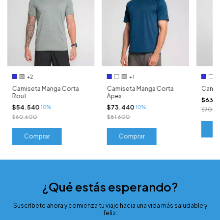
+2
+1
Camiseta Manga Corta
Camiseta Manga Corta
Camis
Rout
Apex
$63.
$54.540
$73.440
10%
10%
$70.6
$60.600
$81.600
C
Comprar
Comprar
¿Qué estás esperando?
Suscríbete ahora y comienza tu viaje hacia una vida más saludable y
feliz.