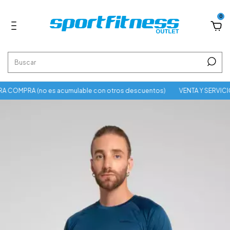
0
 COMPRA (no es acumulable con otros descuentos)
VENTA Y SERVICIO