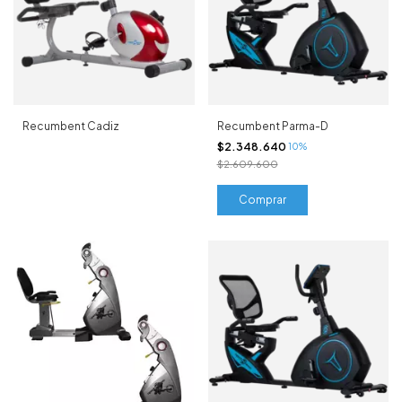
Recumbent Cadiz
Recumbent Parma-D
$2.348.640
10%
$2.609.600