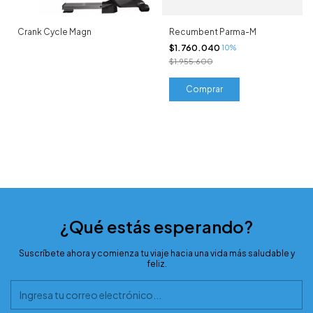
Crank Cycle Magn
Recumbent Parma-M
$1.760.040
10%
$1.955.600
¿Qué estás esperando?
Suscríbete ahora y comienza tu viaje hacia una vida más saludable y
feliz.