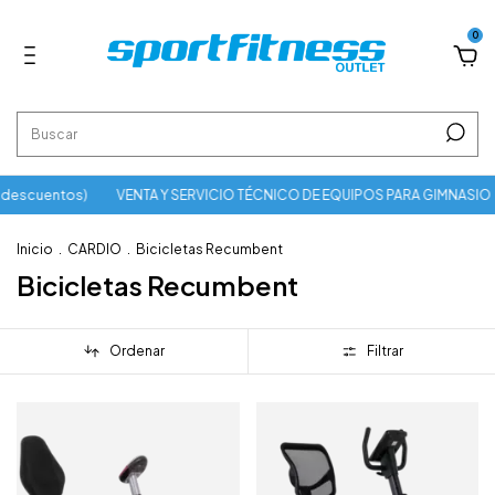
0
 descuentos)
VENTA Y SERVICIO TÉCNICO DE EQUIPOS PARA GIMNASIO
Inicio
.
CARDIO
.
Bicicletas Recumbent
Bicicletas Recumbent
Ordenar
Filtrar