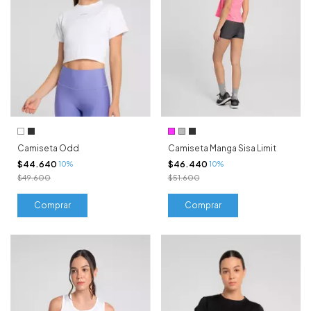
Camiseta Odd
Camiseta Manga Sisa Limit
$44.640
$46.440
10%
10%
$49.600
$51.600
Comprar
Comprar