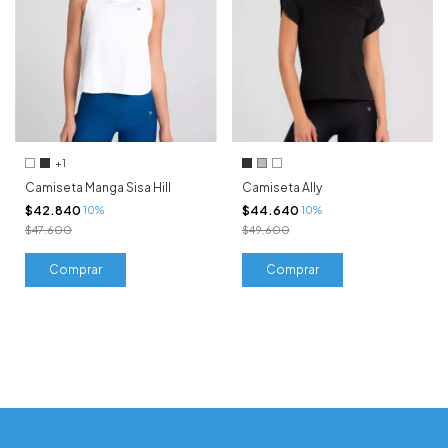
+1
Camiseta Manga Sisa Hill
Camiseta Ally
$42.840
$44.640
10%
10%
$47.600
$49.600
Comprar
Comprar