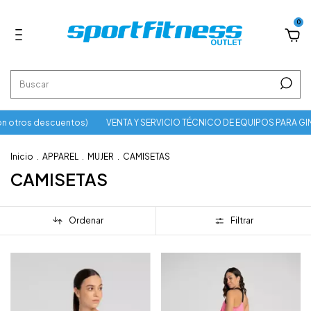
0
 otros descuentos)
VENTA Y SERVICIO TÉCNICO DE EQUIPOS PARA GI
Inicio
.
APPAREL
.
MUJER
.
CAMISETAS
CAMISETAS
Ordenar
Filtrar