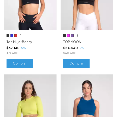
+1
+1
Top Mujer Bonny
TOP MOON
$67.140
$54.540
10%
10%
$74.600
$60.600
Comprar
Comprar