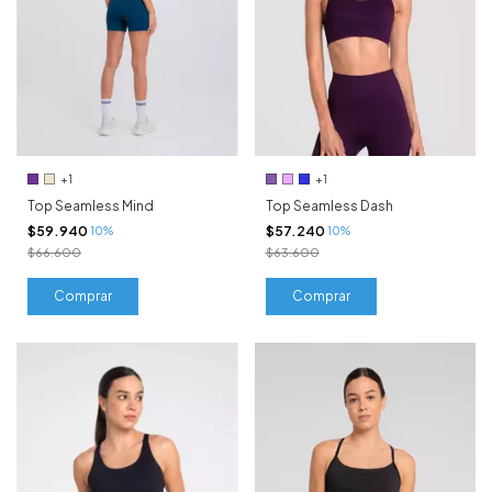
+1
+1
Top Seamless Mind
Top Seamless Dash
$59.940
$57.240
10%
10%
$66.600
$63.600
Comprar
Comprar