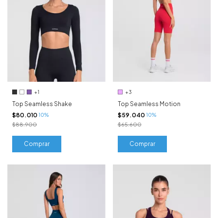
+1
+3
Top Seamless Shake
Top Seamless Motion
$80.010
$59.040
10%
10%
$88.900
$65.600
Comprar
Comprar