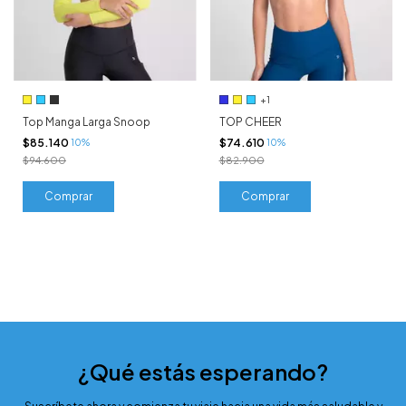
+1
Top Manga Larga Snoop
TOP CHEER
$85.140
$74.610
10%
10%
$94.600
$82.900
Comprar
Comprar
¿Qué estás esperando?