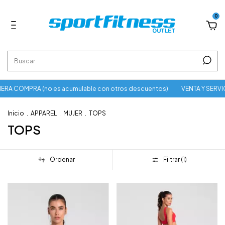
0
RA COMPRA (no es acumulable con otros descuentos)
VENTA Y SERVIC
Inicio
.
APPAREL
.
MUJER
.
TOPS
TOPS
Ordenar
Filtrar (
1
)