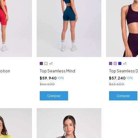
+1
+1
otion
Top Seamless Mind
Top Seamless 
$59.940
$57.240
10%
10%
$66.600
$63.600
Comprar
Comprar