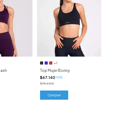
+1
Dash
Top Mujer Bonny
$67.140
10%
$74.600
Comprar