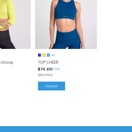
+1
a Snoop
TOP CHEER
$74.610
10%
$82.900
Comprar