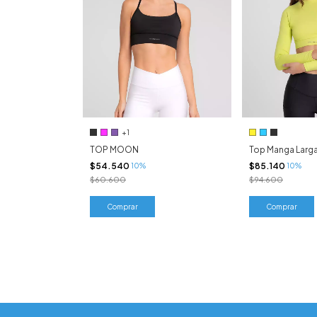
+1
TOP MOON
Top Manga Larg
$54.540
$85.140
10%
10%
$60.600
$94.600
Comprar
Comprar