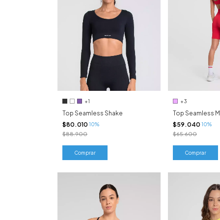
+1
+3
Top Seamless Shake
Top Seamless M
$80.010
$59.040
10%
10%
$88.900
$65.600
Comprar
Comprar