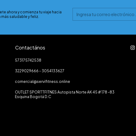
ete ahora y comienza tu viaje hacia
 más saludable y feliz.
Contactános
573175742538
3229029666 - 3054133627
comercial@servifitness.online
OUTLET SPORTTFITNES Autopista Norte AK 45 # 178 -83
Esquina Bogotá D.C