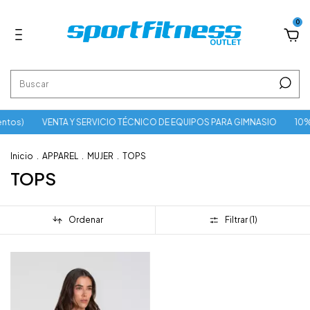
0
ntos)
VENTA Y SERVICIO TÉCNICO DE EQUIPOS PARA GIMNASIO
10% 
Inicio
.
APPAREL
.
MUJER
.
TOPS
TOPS
Ordenar
Filtrar (
1
)