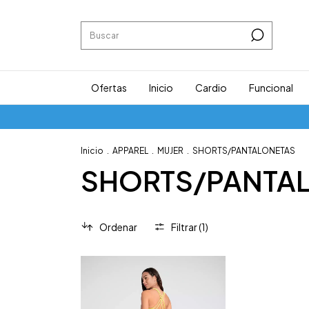
Ofertas
Inicio
Cardio
Funcional
Inicio
.
APPAREL
.
MUJER
.
SHORTS/PANTALONETAS
SHORTS/PANTA
Ordenar
Filtrar (
1
)