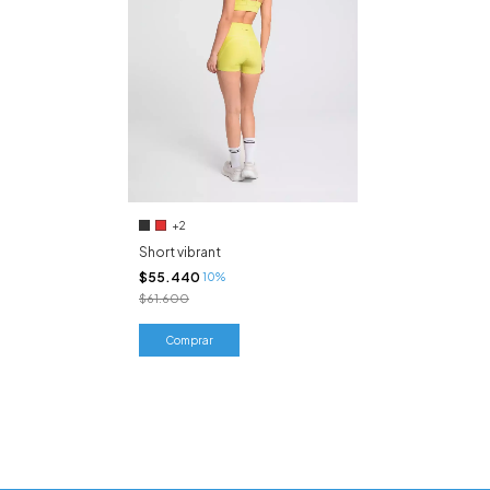
+2
Short vibrant
$55.440
10%
$61.600
Comprar