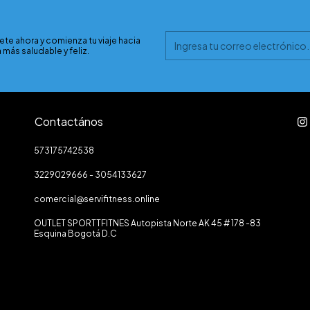
ete ahora y comienza tu viaje hacia
 más saludable y feliz.
Contactános
573175742538
3229029666 - 3054133627
comercial@servifitness.online
OUTLET SPORTTFITNES Autopista Norte AK 45 # 178 -83
Esquina Bogotá D.C