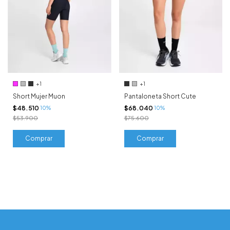
+1
+1
Short Mujer Muon
Pantaloneta Short Cute
$48.510
$68.040
10%
10%
$53.900
$75.600
Comprar
Comprar