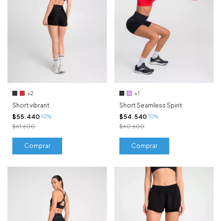
+2
+1
Short vibrant
Short Seamless Spirit
$55.440
$54.540
10%
10%
$61.600
$60.600
Comprar
Comprar