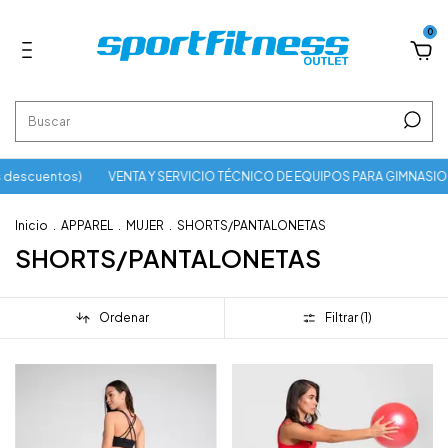
0
 descuentos)
VENTA Y SERVICIO TÉCNICO DE EQUIPOS PARA GIMNASIO
Inicio
.
APPAREL
.
MUJER
.
SHORTS/PANTALONETAS
SHORTS/PANTALONETAS
Ordenar
Filtrar (
1
)