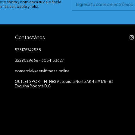
ete ahora y comienza tu viaje hacia
 más saludable y feliz.
Contactános
573175742538
3229029666 - 3054133627
comercial@servifitness.online
OUTLET SPORTTFITNES Autopista Norte AK 45 # 178 -83
Esquina Bogotá D.C