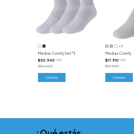
+3
Medias Comfy Set *3
Medias Comfy
$50.940
$17.910
10%
10%
$56.600
$19.900
Comprar
Comprar
¿Qué estás