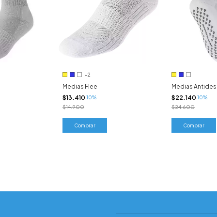
+2
Medias Flee
Medias Antidesl
$13.410
$22.140
10%
10%
$14.900
$24.600
Comprar
Comprar