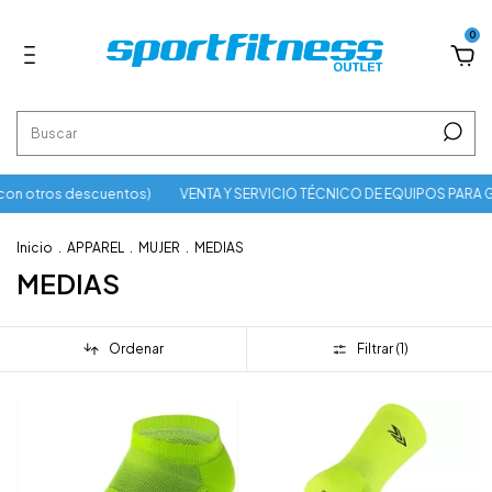
0
on otros descuentos)
VENTA Y SERVICIO TÉCNICO DE EQUIPOS PARA 
Inicio
.
APPAREL
.
MUJER
.
MEDIAS
MEDIAS
Ordenar
Filtrar (
1
)