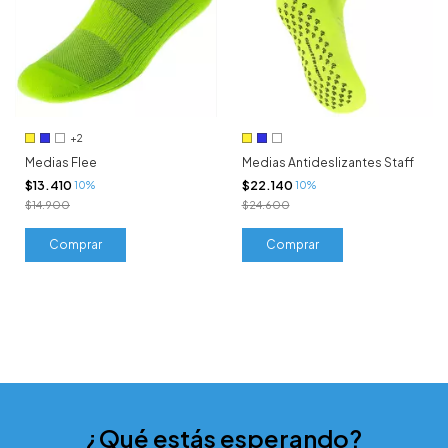
+2
Medias Flee
Medias Antideslizantes Staff
$13.410
$22.140
10%
10%
$14.900
$24.600
Comprar
Comprar
¿Qué estás esperando?