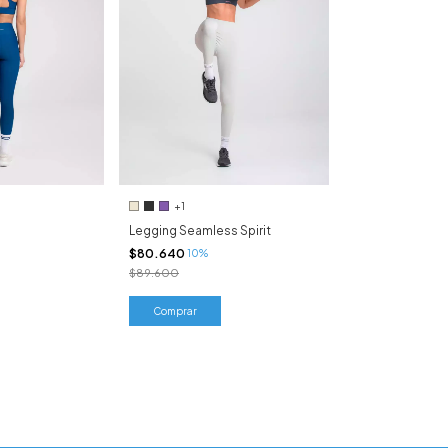
+1
Legging Seamless Spirit
$80.640
10%
$89.600
Comprar