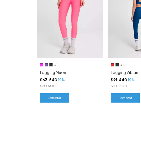
+1
+1
Legging Muon
Legging Vibrant
$63.540
$91.440
10%
10%
$70.600
$101.600
Comprar
Comprar