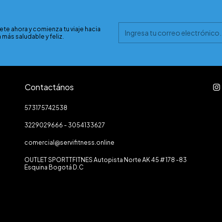
ete ahora y comienza tu viaje hacia
 más saludable y feliz.
Contactános
573175742538
3229029666 - 3054133627
comercial@servifitness.online
OUTLET SPORTTFITNES Autopista Norte AK 45 # 178 -83
Esquina Bogotá D.C