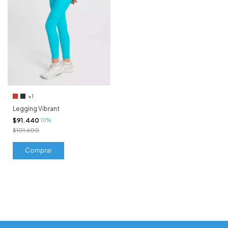
+1
Legging Vibrant
$91.440
10%
$101.600
Comprar