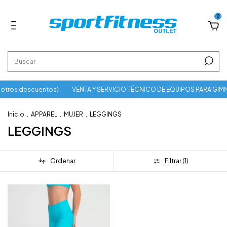
0
otros descuentos)
VENTA Y SERVICIO TÉCNICO DE EQUIPOS PARA GIM
Inicio
.
APPAREL
.
MUJER
.
LEGGINGS
LEGGINGS
Ordenar
Filtrar (
1
)