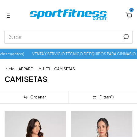
0
descuentos)
VENTA Y SERVICIO TÉCNICO DE EQUIPOS PARA GIMNASIO
Inicio
.
APPAREL
.
MUJER
.
CAMISETAS
CAMISETAS
Ordenar
Filtrar (
1
)