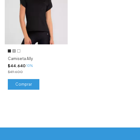
Camiseta Ally
$44.640
10%
$49.600
Comprar