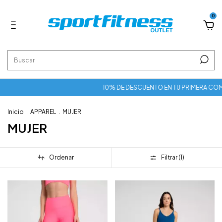
0
10% DE DESCUENTO EN TU PRIMERA COMPRA (
Inicio
.
APPAREL
.
MUJER
MUJER
Ordenar
Filtrar (
1
)