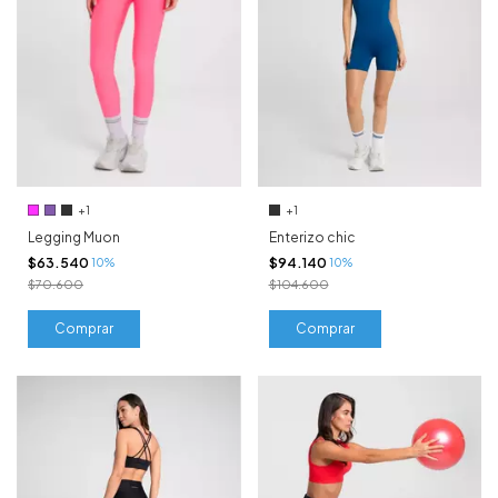
+1
+1
Legging Muon
Enterizo chic
$63.540
$94.140
10%
10%
$70.600
$104.600
Comprar
Comprar