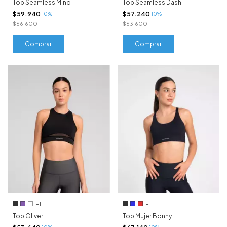
Top Seamless Mind
Top Seamless Dash
$59.940
$57.240
10%
10%
$66.600
$63.600
Comprar
Comprar
+1
+1
Top Oliver
Top Mujer Bonny