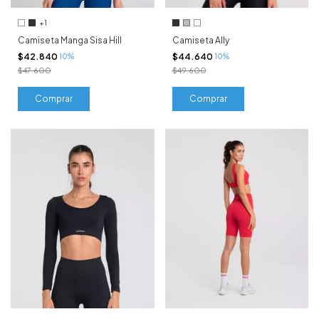
+1
Camiseta Manga Sisa Hill
Camiseta Ally
$42.840
$44.640
10%
10%
$47.600
$49.600
Comprar
Comprar