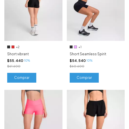
+2
+1
Short vibrant
Short Seamless Spirit
$55.440
$54.540
10%
10%
$61.600
$60.600
Comprar
Comprar