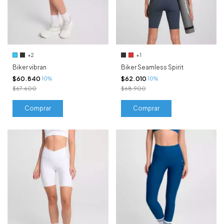
+2
+1
Biker vibran
Biker Seamless Spirit
$60.840
$62.010
10%
10%
$67.600
$68.900
Comprar
Comprar