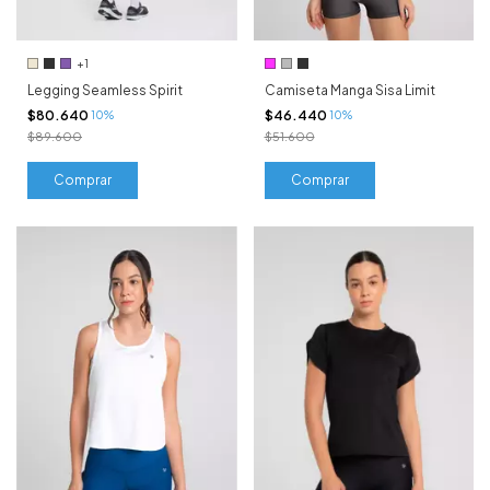
+1
Legging Seamless Spirit
Camiseta Manga Sisa Limit
$80.640
$46.440
10%
10%
$89.600
$51.600
Comprar
Comprar