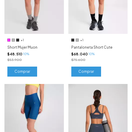
+1
+1
Short Mujer Muon
Pantaloneta Short Cute
$48.510
$68.040
10%
10%
$53.900
$75.600
Comprar
Comprar