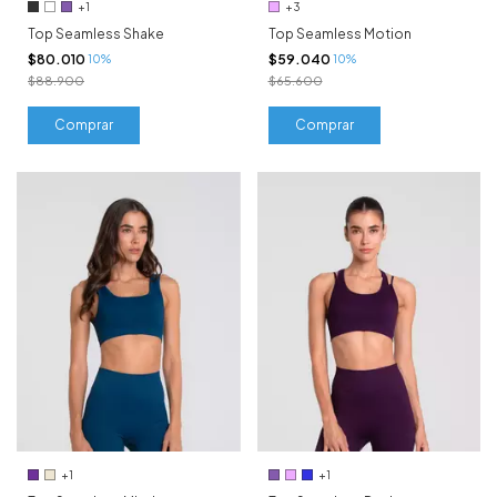
+1
+3
Top Seamless Shake
Top Seamless Motion
$80.010
$59.040
10%
10%
$88.900
$65.600
Comprar
Comprar
+1
+1