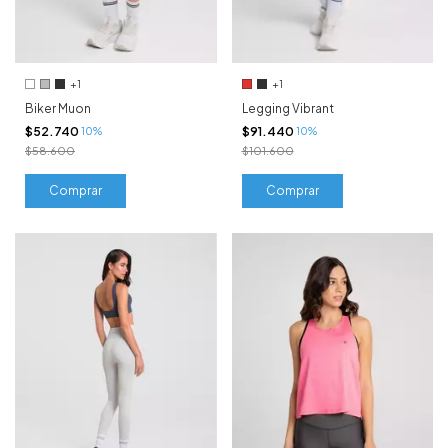
+1
+1
Biker Muon
Legging Vibrant
$52.740
$91.440
10%
10%
$58.600
$101.600
Comprar
Comprar