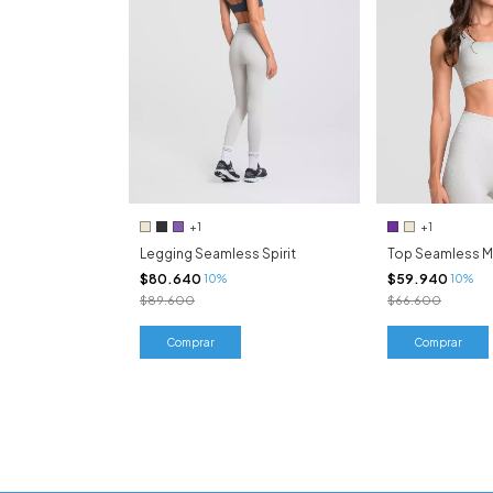
+1
+1
Legging Seamless Spirit
Top Seamless M
$80.640
$59.940
10%
10%
$89.600
$66.600
Comprar
Comprar