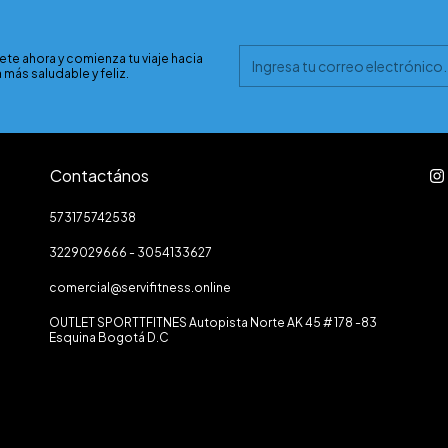
ete ahora y comienza tu viaje hacia
 más saludable y feliz.
Contactános
573175742538
3229029666 - 3054133627
comercial@servifitness.online
OUTLET SPORTTFITNES Autopista Norte AK 45 # 178 -83
Esquina Bogotá D.C