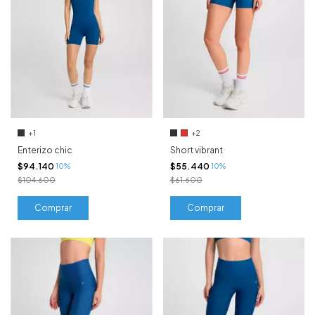
+1
+2
Enterizo chic
Short vibrant
$94.140
$55.440
10%
10%
$104.600
$61.600
Comprar
Comprar