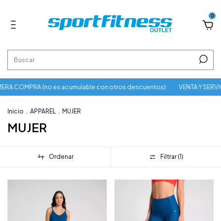
0
RA COMPRA (no es acumulable con otros descuentos)
VENTA Y SERVI
Inicio
.
APPAREL
.
MUJER
MUJER
Ordenar
Filtrar (
1
)