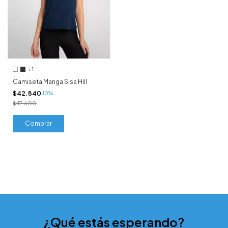
+1
Camiseta Manga Sisa Hill
$42.840
10%
$47.600
Comprar
¿Qué estás esperando?