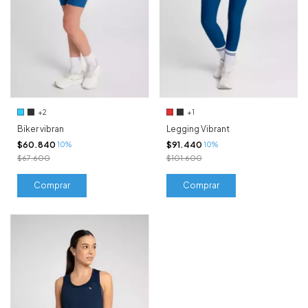
+2
+1
Biker vibran
Legging Vibrant
$60.840
$91.440
10%
10%
$67.600
$101.600
Comprar
Comprar