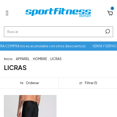
0
A COMPRA (no es acumulable con otros descuentos)
VENTA Y SERVIC
Inicio
.
APPAREL
.
HOMBRE
.
LICRAS
LICRAS
Ordenar
Filtrar (
1
)