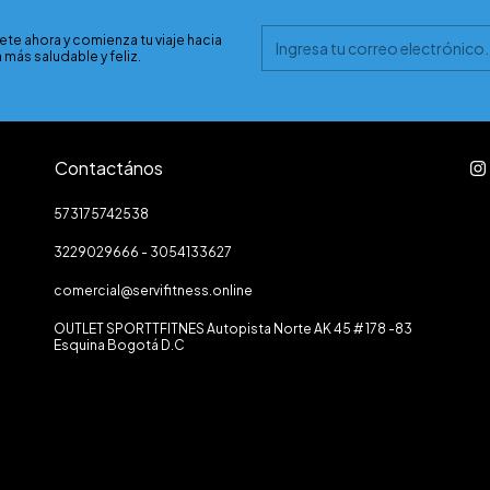
ete ahora y comienza tu viaje hacia
 más saludable y feliz.
Contactános
573175742538
3229029666 - 3054133627
comercial@servifitness.online
OUTLET SPORTTFITNES Autopista Norte AK 45 # 178 -83
Esquina Bogotá D.C