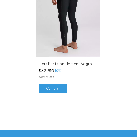
Licra Pantalon Element Negro
$62.910
10%
$69.900
Comprar