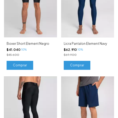
Boxer Short Element Negro
Licra Pantalon Element Navy
$41.040
$62.910
10%
10%
$45.600
$69.900
Comprar
Comprar