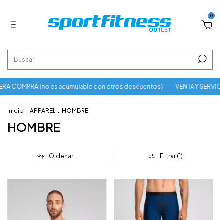
0
A COMPRA (no es acumulable con otros descuentos)
VENTA Y SERVIC
Inicio
.
APPAREL
.
HOMBRE
HOMBRE
Ordenar
Filtrar (
1
)