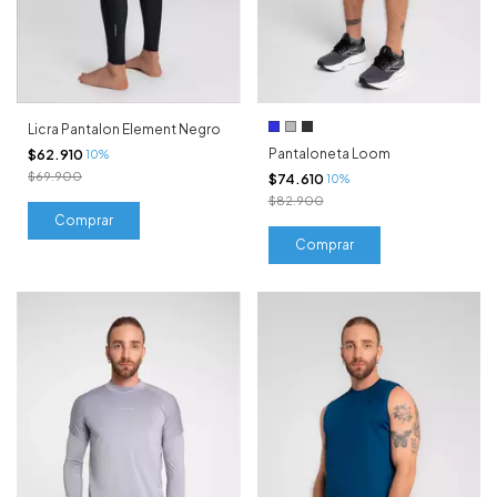
Licra Pantalon Element Negro
Pantaloneta Loom
$62.910
10%
$69.900
$74.610
10%
$82.900
Comprar
Comprar