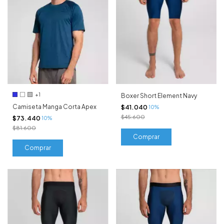
+1
Boxer Short Element Navy
Camiseta Manga Corta Apex
$41.040
10%
$45.600
$73.440
10%
$81.600
Comprar
Comprar