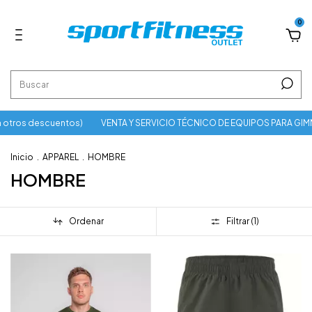
0
 otros descuentos)
VENTA Y SERVICIO TÉCNICO DE EQUIPOS PARA GIM
Inicio
.
APPAREL
.
HOMBRE
HOMBRE
Ordenar
Filtrar (
1
)