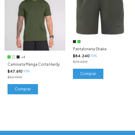
Pantaloneta Shake
$84.240
10%
+4
$93.600
Camiseta Manga Corta Hardy
$47.610
10%
Comprar
$52.900
Comprar