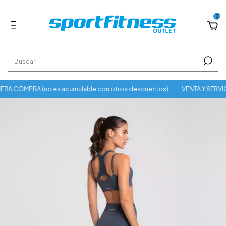
0
A COMPRA (no es acumulable con otros descuentos)
VENTA Y SERVIC