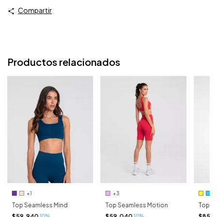
Compartir
Productos relacionados
+1
+3
Top Seamless Mind
Top Seamless Motion
Top M
$59.940
$59.040
$85.1
10%
10%