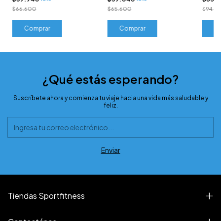
$66.600
$65.600
$94.6
Comprar
Comprar
C
¿Qué estás esperando?
Suscríbete ahora y comienza tu viaje hacia una vida más saludable y
feliz.
Tiendas Sportfitness