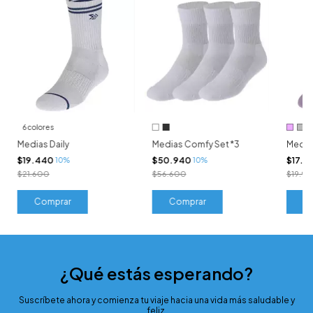
6 colores
Medias Daily
Medias Comfy Set *3
Media
$19.440
$50.940
$17.9
10%
10%
$21.600
$56.600
$19.9
Comprar
Comprar
C
¿Qué estás esperando?
Suscríbete ahora y comienza tu viaje hacia una vida más saludable y
feliz.