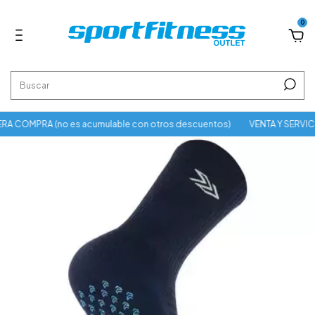
0
A COMPRA (no es acumulable con otros descuentos)
VENTA Y SERVIC