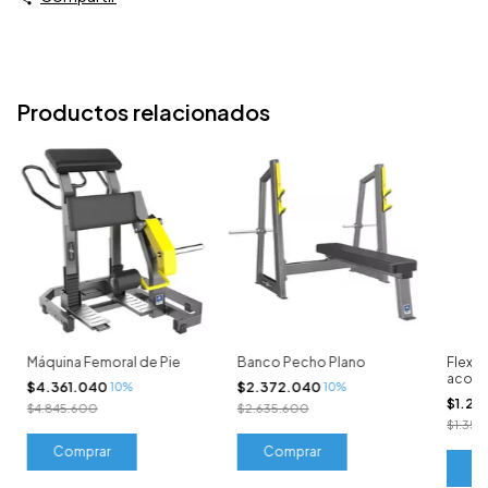
Productos relacionados
Máquina Femoral de Pie
Banco Pecho Plano
Flexió
acost
$4.361.040
$2.372.040
10%
10%
$1.21
$4.845.600
$2.635.600
$1.35