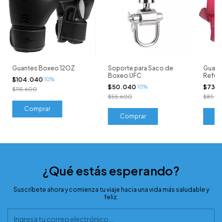
Guantes Boxeo 12OZ
Soporte para Saco de
Guant
Boxeo UFC
Refue
$104.040
10%
$50.040
$73.
10%
$115.600
$55.600
$81.6
C
¿Qué estás esperando?
Suscríbete ahora y comienza tu viaje hacia una vida más saludable y
feliz.