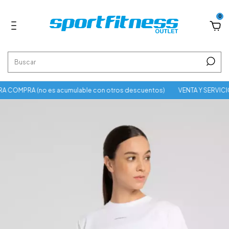
0
 COMPRA (no es acumulable con otros descuentos)
VENTA Y SERVICI