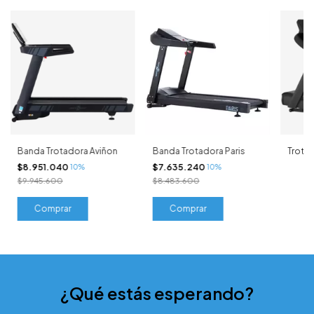
Banda Trotadora Aviñon
Banda Trotadora Paris
Trota
$8.951.040
$7.635.240
10%
10%
$9.945.600
$8.483.600
¿Qué estás esperando?