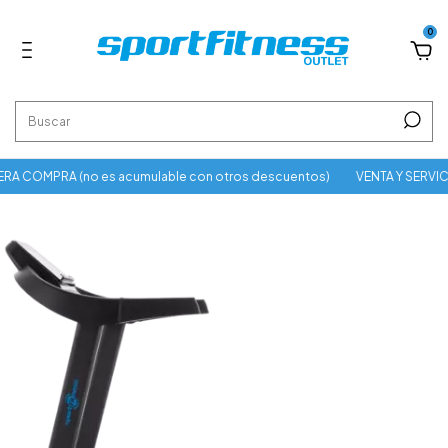
0
A COMPRA (no es acumulable con otros descuentos)
VENTA Y SERVIC