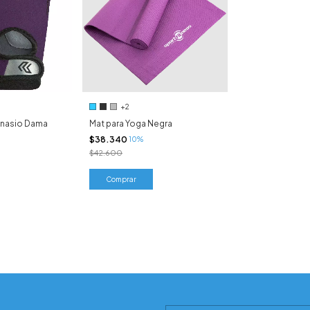
+2
mnasio Dama
Mat para Yoga Negra
$38.340
10%
$42.600
Comprar