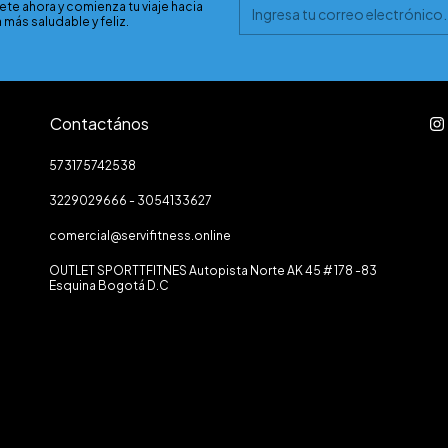
ete ahora y comienza tu viaje hacia
 más saludable y feliz.
Contactános
573175742538
3229029666 - 3054133627
comercial@servifitness.online
OUTLET SPORTTFITNES Autopista Norte AK 45 # 178 -83
Esquina Bogotá D.C