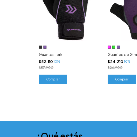
Guantes Jerk
Guantes de Gi
$52.110
$24.210
10%
10%
$57.900
$26.900
Comprar
Comprar
¿Qué estás