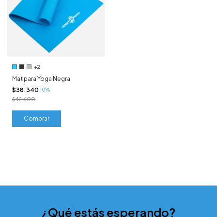
+2
Mat para Yoga Negra
$38.340
10%
$42.600
Comprar
¿Qué estás esperando?