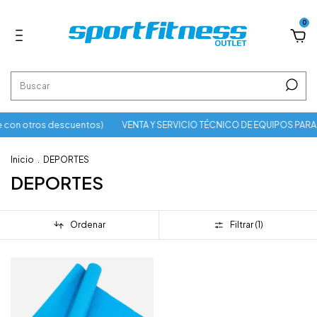
0
 con otros descuentos)
VENTA Y SERVICIO TÉCNICO DE EQUIPOS PARA
Inicio
.
DEPORTES
DEPORTES
Ordenar
Filtrar (
1
)