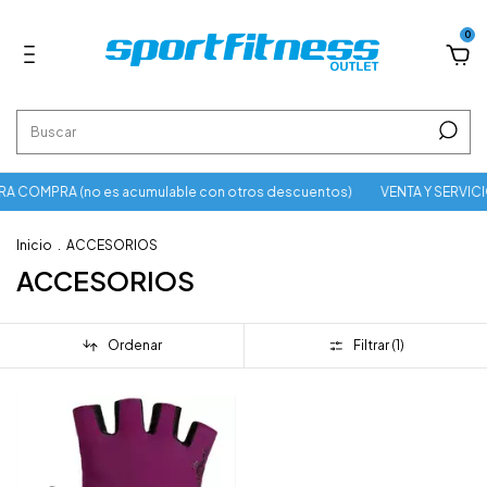
0
A COMPRA (no es acumulable con otros descuentos)
VENTA Y SERVIC
Inicio
.
ACCESORIOS
ACCESORIOS
Ordenar
Filtrar (
1
)