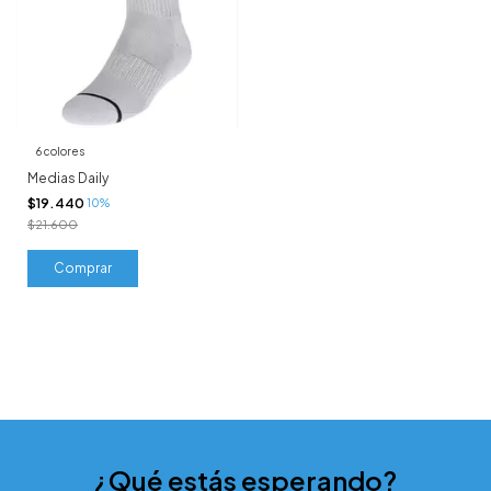
6 colores
Medias Daily
$19.440
10%
$21.600
Comprar
¿Qué estás esperando?