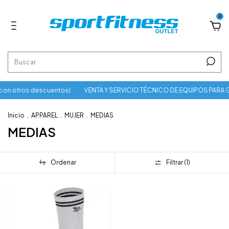
0
con otros descuentos)
VENTA Y SERVICIO TÉCNICO DE EQUIPOS PARA 
Inicio
.
APPAREL
.
MUJER
.
MEDIAS
MEDIAS
Ordenar
Filtrar (
1
)