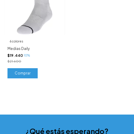
6 colores
Medias Daily
$19.440
10%
$21.600
Comprar
¿Qué estás esperando?