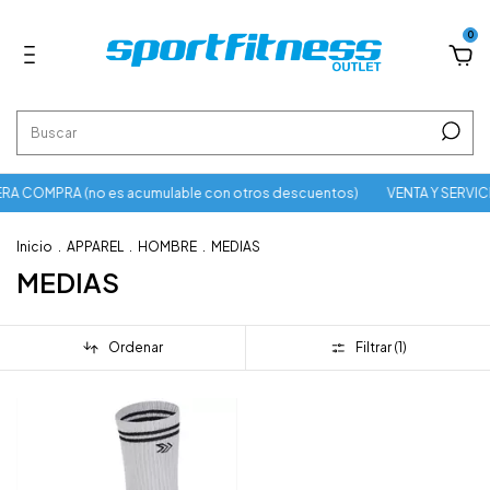
0
A COMPRA (no es acumulable con otros descuentos)
VENTA Y SERVIC
Inicio
.
APPAREL
.
HOMBRE
.
MEDIAS
MEDIAS
Ordenar
Filtrar (
1
)